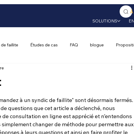
À
SOLUTIONS
E
de faillite
Études de cas
FAQ
blogue
Proposit
ure
t
andez à un syndic de faillite
" sont désormais fermés.
e questions que cet article a déclenché, nous 
de consultation en ligne est apprécié et n’entendons 
lons simplement changer de méthode pour permettre aux
onses à leurs questions et ainsi en faire profiter le 