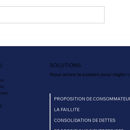
ntrevue avec Jérémy
blay, diffusée sur l'émission
st jamais pareil", met en
ère l'augmentation
occupante de l'endettement
Comprendre et a
z les personnes âgées au
votre situation fi
bec. Selon une étude de
avec des experts
U
SOLUTIONS
l
Nous avons la solution pour régler v
os
ons
rises
PROPOSITION DE CONSOMMATEU
t
LA FAILLITE
CONSOLIDATION DE DETTES