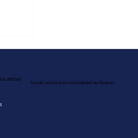
méliorer
nancière
os dettes
Syndic autorisé en insolvabilité au Québec
R