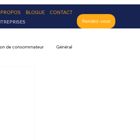
 PROPOS
BLOGUE
CONTACT
Rendez-vous
NTREPRISES
ion de consommateur
Général
 
 