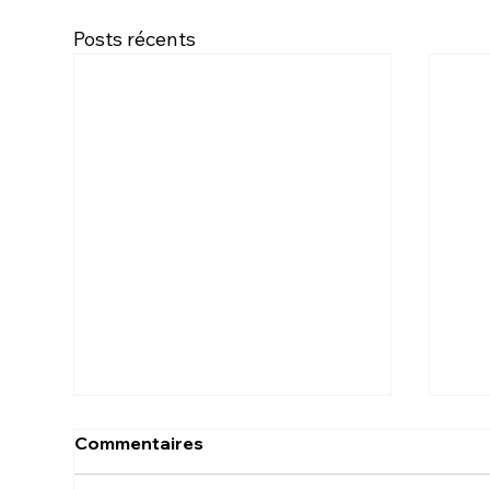
Posts récents
Comment retrouver
Ent
Commentaires
l’équilibre financier après
"C'
les Fêtes?