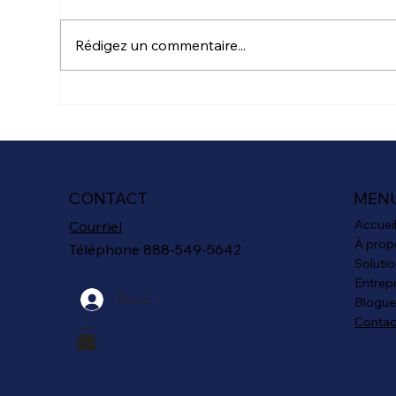
Après les grandes dépenses de
L'e
la période des Fêtes, janvier
Trem
Rédigez un commentaire...
s’impose pour certains comme
"C'e
un moment où ménager le
lumi
portefeuille et prendre de
pré
bonnes résolutions financières.
che
Voici quelques conseils pour
Qué
l'Ins
CONTACT
MEN
Accuei
Courriel
À prop
Téléphone 888-549-5642
Soluti
Entrep
Se connecter
Blogue
Contac