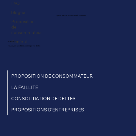
FAQ
blogue
Syndic autorisé en insolvabilité au Québec
Proposition
de
consommateur
Général
SOLUTIONS
Nous avons la solution pour régler vos dettes
PROPOSITION DE CONSOMMATEUR
LA FAILLITE
CONSOLIDATION DE DETTES
PROPOSITIONS D'ENTREPRISES