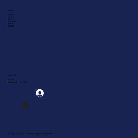
MENU
Accueil
À propos
Solutions
Entreprises
Blogue
Contact
CONTACT
Courriel
Téléphone 888-549-5642
Se connecter
© 2026 par Tremblay & Cie réalisé par
F
orte Développement