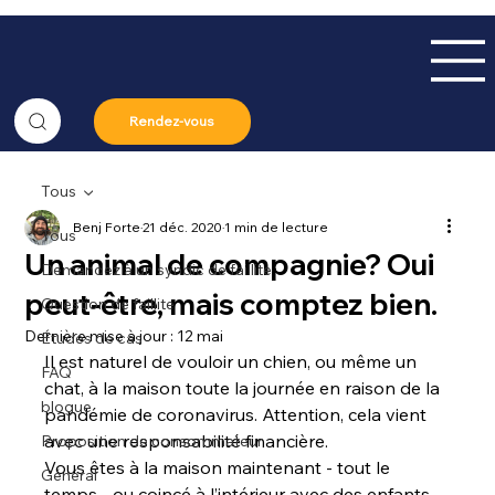
Rendez-vous
Tous
Benj Forte
21 déc. 2020
1 min de lecture
Tous
Un animal de compagnie? Oui
Demandez à un syndic de faillite
peut-être, mais comptez bien.
Question de faillite
Dernière mise à jour :
12 mai
Études de cas
Il est naturel de vouloir un chien, ou même un 
FAQ
chat, à la maison toute la journée en raison de la 
blogue
pandémie de coronavirus. Attention, cela vient 
avec une responsabilité financière.

Proposition de consommateur
Vous êtes à la maison maintenant - tout le 
Général
temps - ou coincé à l’intérieur avec des enfants. 