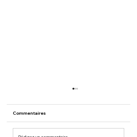
Entrevue Jérémy Tremblay "C'est
jamais pareil"
L'entrevue avec Jérémy Tremblay, diffusée
Commentaires
sur l'émission "C'est jamais pareil", met en
lumière l'augmentation préoccupante de
l'endettement chez les personnes âgées au
Rédigez un commentaire...