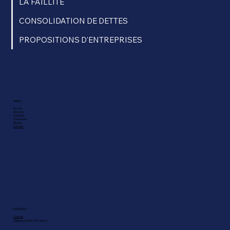
LA FAILLITE
CONSOLIDATION DE DETTES
PROPOSITIONS D'ENTREPRISES
MENU
Accueil
À propos
Solutions
Entreprises
Blogue
Contact
CONTACT
Courriel
Téléphone 888-549-5642