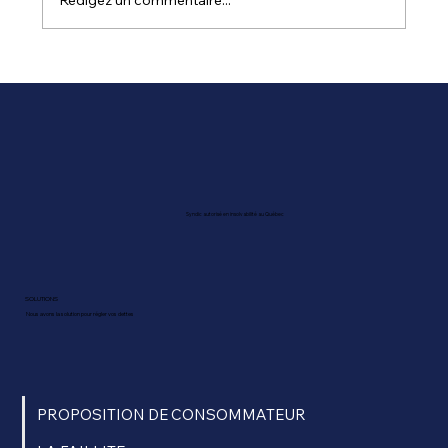
Québec. Selon une étude de l'Ins
Syndic autorisé en insolvabilité au Québec
SOLUTIONS
Nous avons la solution pour régler vos dettes
PROPOSITION DE CONSOMMATEUR